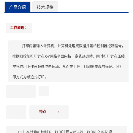
产品介绍
技术规格
工作原理：
打印内容输入计算机，计算机处理成数据并输给控制器控制信号，
控制器控制打印针在X-Y两维平面内按一定轨迹运动，同时打印针在压缩
空气作用下作高频微冲击运动，从而在工件上打印出美观的标记。其打
印方式为寻迹式打印。
特点
:
（１）在计算机控制下，打印过程自动进行，打印出的标记规